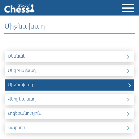
Միջնախաղ
Սկսնակ
Սկզբնախաղ
Միջնախաղ
Վերջնախաղ
Հոգեբանություն
Կարևոր