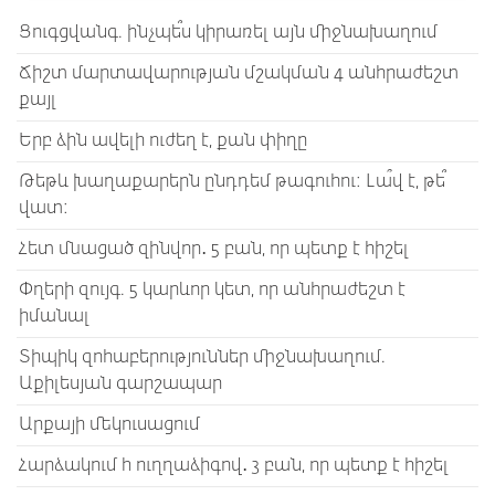
Ցուգցվանգ. ինչպե՞ս կիրառել այն միջնախաղում
Ճիշտ մարտավարության մշակման 4 անհրաժեշտ
քայլ
Երբ ձին ավելի ուժեղ է, քան փիղը
Թեթև խաղաքարերն ընդդեմ թագուհու: Լա՞վ է, թե՞
վատ:
Հետ մնացած զինվոր․ 5 բան, որ պետք է հիշել
Փղերի զույգ. 5 կարևոր կետ, որ անհրաժեշտ է
իմանալ
Տիպիկ զոհաբերություններ միջնախաղում.
Աքիլեսյան գարշապար
Արքայի մեկուսացում
Հարձակում h ուղղաձիգով․ 3 բան, որ պետք է հիշել