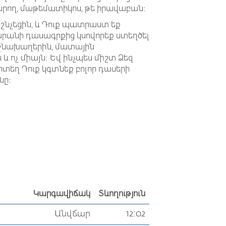
արող, մաթեմատիկոս, թե իրավաբան։
րշնչեցին, և Դուք պատրաստ եք
րանի դասագրքից կսովորեք ստեղծել
ջնախաղերին, մատային
 և ոչ միայն։ Եվ ինչպես միշտ Ձեզ
րտեղ Դուք կգտնեք բոլոր դասերի
նը։
Կարգավիճակ
Տևողություն
Անվճար
12:02