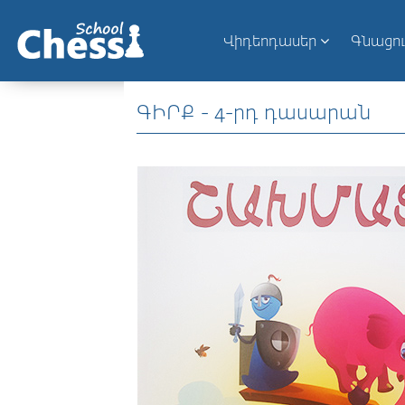
Վիդեոդասեր
Գնացո
ԳԻՐՔ - 4-րդ դասարան