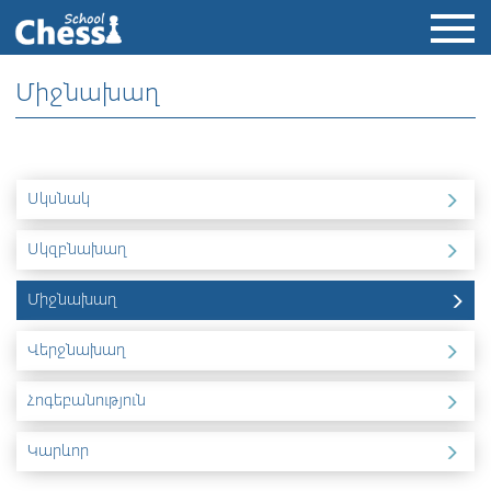
Միջնախաղ
Սկսնակ
Սկզբնախաղ
Միջնախաղ
Վերջնախաղ
Հոգեբանություն
Կարևոր