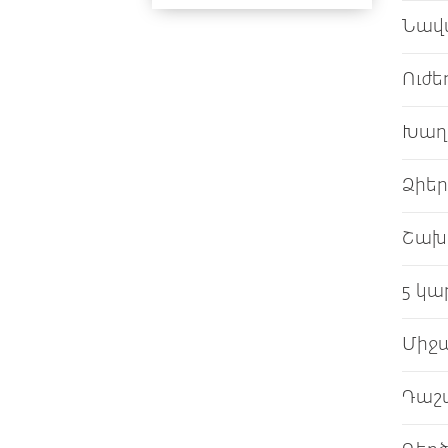
Նավա
Ուժե
Խաղ
Ձիեր
Շախմ
5 կա
Միջա
Դաշ