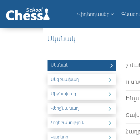
Վիդեոդասեր
Գնացո
Սկսնակ
7 մա
Սկսնակ
Սկզբնախաղ
11 ս
Միջնախաղ
Ինչ
Վերջնախաղ
Շախ
Հոգեբանություն
Հաղթ
Կարևոր