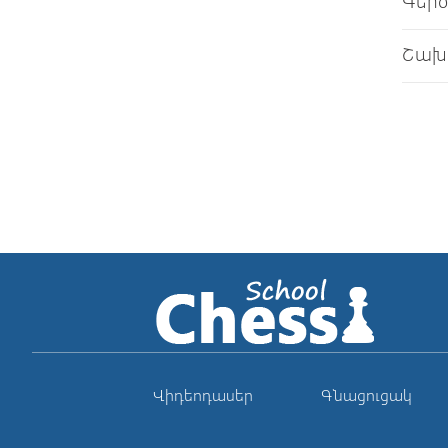
Գեր
Շախ
Վիդեոդասեր
Գնացուցակ