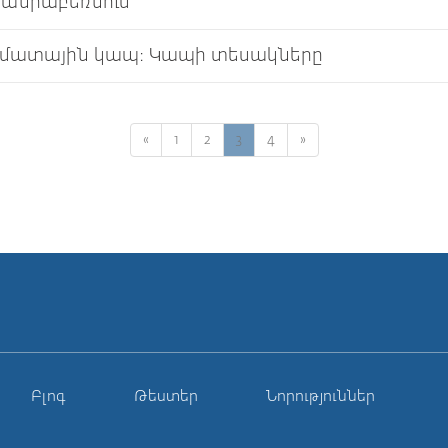
ծանրաբեռնում
մատային կապ։ Կապի տեսակները
«
1
2
3
4
»
Բլոգ
Թեստեր
Նորություններ