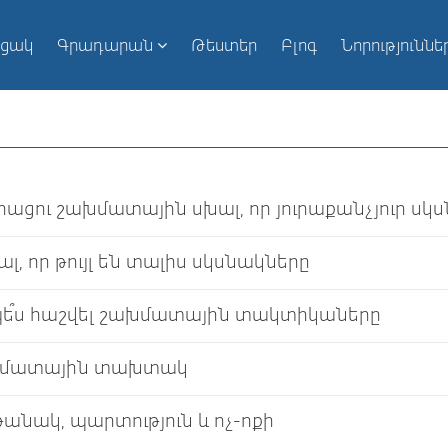
ւցակ
Գրադարան
Թեստեր
Բլոգ
Նորություննե
հացու շախմատային սխալ, որ յուրաքանչյուր սկս
խալ, որ թույլ են տալիս սկսնակները
պե՞ս հաշվել շախմատային տակտիկաները
մատային տախտակ
անակ, պարտություն և ոչ-ոքի