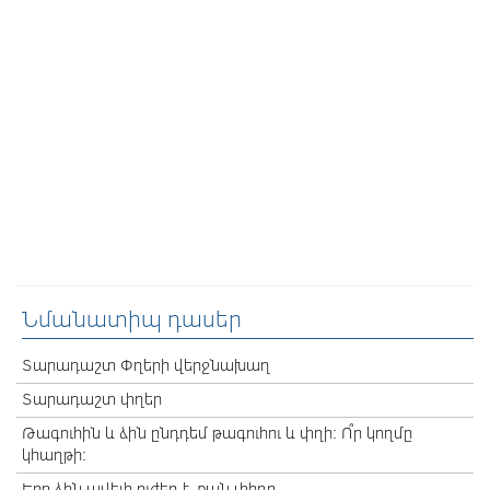
Նմանատիպ դասեր
Տարադաշտ Փղերի վերջնախաղ
Տարադաշտ փղեր
Թագուհին և ձին ընդդեմ թագուհու և փղի: Ո՞ր կողմը
կհաղթի: