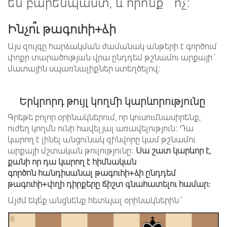
են բարենպաստ, և որոնք` ոչ:
Ինչո՞ւ թագուհի
+
ձի
Այս զույգը հարձակման ժամանակ անթերի է գործում
փոքր տարածության վրա ընդդեմ թշնամու արքայի`
մատային սպառնալիքներ ստեղծելով:
Երկրորդ թույլ կողմի կարևորությունը
Գրեթե բոլոր օրինակներում, որ կուսումնասիրենք,
ուժեղ կողմն ունի հավելյալ առավելություն: Դա
կարող է լինել անցունակ զինվորը կամ թշնամու
արքայի մշտական թուլությունը:
Սա շատ կարևոր է,
քանի որ դա կարող է հիմնական
գործոն հանդիսանալ թագուհի+ձի ընդդեմ
թագուհի
+
փղի դիրքերը ճիշտ գնահատելու համար։
Այժմ եկե՛ք անցնենք հետևյալ օրինակներին`