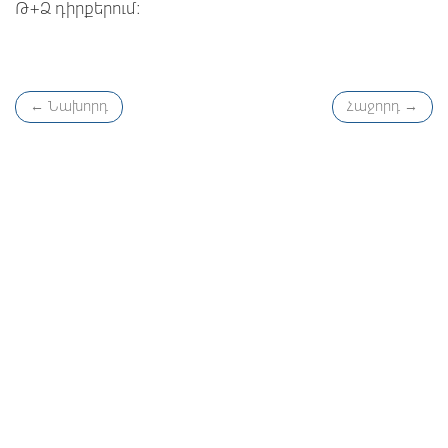
Թ+Ձ դիրքերում:
←
Նախորդ
Հաջորդ
→