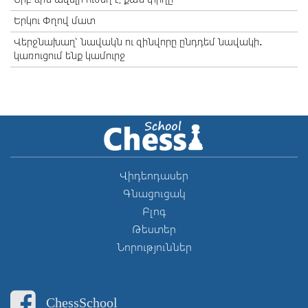
Երբ ձին ավելի ուժեղ է, քան փիղը
Երկու Փղով մատ
Վերջնախաղ՝ նավակն ու զինվորը ընդդեմ նավակի․
կառուցում ենք կամուրջ
Վիդեոդասեր
Գնացուցակ
Բլոգ
Թեստեր
Նորություններ
ChessSchool