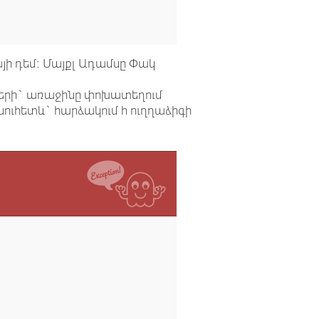
այի դեմ: Մայքլ Ադամսը Փակ
սևերի` առաջինը փոխատեղում
նուհետև` հարձակում h ուղղաձիգի