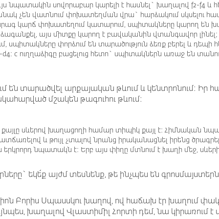
ս նպատակին սովորաբար կարելի է հասնել` խաղալով f2-f4 և հետո
անակ չեն վատնում փոխատեղման վրա` հարձակում սկսելու համ
 արագ կարճ փոխատեղում կատարում, սպիտակները կարող են խաղ
արձագանքել, այս միտքը կարող է բավականին վտանգավոր լինել;
ւմ, սպիտակները փորձում են տարածություն ձեռք բերել և դեպի
d3-d4: c ուղղաձիգը բացելուց հետո` սպիտակներն առաջ են տանո
մ են տարածվել արքայական թևում և կենտրոնում: Իր 
ակահարված մշակեն թագուհու թևում:
 քայլը սևերով խաղացողի համար տիպիկ քայլ է: Հիմնական նպատա
տճառելով և թույլ չտալով նրանց իրականացնել իրենց ծրագրե
երկրորդ նպատակն է: Երբ այս փիղը մտնում է խաղի մեջ, սևերի 
րը` եկե՛ք այժմ տեսնենք, թե ինչպես են գրոսմայստեր
իոն Բորիս Սպասսկու խաղով, ով հաճախ էր խաղում փակ 
նպես, խաղալով Վլաստիմիլ Հորտի դեմ, նա կիրառում է