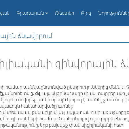
ւցակ
Գրադարան
Թեստեր
Բլոգ
Նորություննե
ային ձևավորում
իլիականի զինվորային ձ
ի համար ամենաընդունված ընտրություններից մեկն է:
f3,
այնուհետև
3. d4
, այս սկզբնախաղի փակ տարբերակը չ
նյութեր սովորել, քանի որ այն կարող է տանել շատ սուր
ավագույն հակահարվածը գտնել:
առում տեսական քննարկում, այլ նպատակ ունի առաջնորդե
ի, և՛ սպիտակների համար: Հասկանալով այս դիրքի բնո
րթականությունը, երբ բախվեք փակ սիցիլիականի հետ: