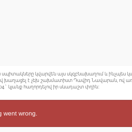
ես սպիտակները կվարվեն այս սկզբնախաղում և ինչպես կ
ևերով խաղացել է չեխ շախմատիստ Դավիդ Նավարան, ով 
 b4` կյանք հաղորդելով իր սևադաշտ փղին: