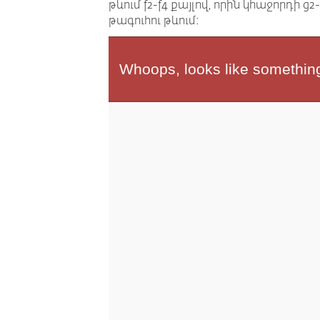
թևում f2-f4 քայլով, որին կհաջորդի
թագուհու թևում: