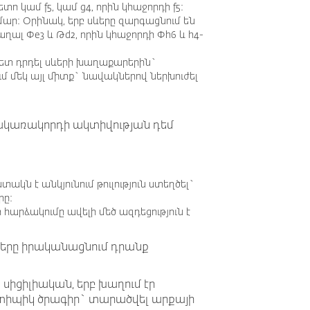
 կամ f5, կամ g4, որին կհաջորդի f5:
ար: Օրինակ, երբ սևերը զարգացնում են
ալ Փe3 և Թd2, որին կհաջորդի Փh6 և h4-
 հետ դրդել սևերի խաղաքարերին`
ւմ մեկ այլ միտք` նավակներով ներխուժել
հակառակորդի ակտիվության դեմ
կն է անկյունում թուլություն ստեղծել`
րը:
հարձակումը ավելի մեծ ազդեցություն է
ները իրականացնում դրանք
սիցիլիական, երբ խաղում էր
 տիպիկ ծրագիր` տարածվել արքայի