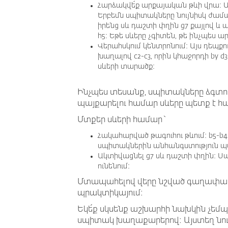
Հարձակվե՛ք արքայական թևի վրա: Այ
Երբեմն սպիտակները նույնիսկ ժամ
իրենց սև դաշտի փղին g7 քայլով և
h5: Եթե սևերը չգիտեն, թե ինչպես 
Վերահսկում կենտրոնում: Այս դեպքո
խաղալով c2-c3, որին կհաջորդի by 
սևերի տարածք:
Ինչպես տեսանք, սպիտակները ձգտու
պայքարելու համար սևերը պետք է հ
Մտքեր սևերի համար`
Հակահարված թագուհու թևում: b5-b4
սպիտակներին անհանգստություն պա
Ակտիվացնել g7 սև դաշտի փղին: Սա 
ունենում:
Մտապահելով վերը նշված գաղափարնե
պրակտիկայում:
Եկե՛ք սկսենք աշխարհի նախկին չեմպ
սպիտակ խաղաքարերով: Այստեղ նույ