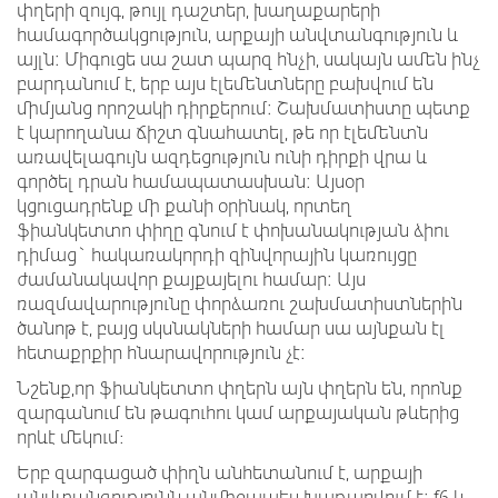
փղերի զույգ, թույլ դաշտեր, խաղաքարերի
համագործակցություն, արքայի անվտանգություն և
այլն: Միգուցե սա շատ պարզ հնչի, սակայն ամեն ինչ
բարդանում է, երբ այս էլեմենտները բախվում են
միմյանց որոշակի դիրքերում: Շախմատիստը պետք
է կարողանա ճիշտ գնահատել, թե որ էլեմենտն
առավելագույն ազդեցություն ունի դիրքի վրա և
գործել դրան համապատասխան: Այսօր
կցուցադրենք մի քանի օրինակ, որտեղ
ֆիանկետտո փիղը գնում է փոխանակության ձիու
դիմաց` հակառակորդի զինվորային կառույցը
ժամանակավոր քայքայելու համար: Այս
ռազմավարությունը փորձառու շախմատիստներին
ծանոթ է, բայց սկսնակների համար սա այնքան էլ
հետաքրքիր հնարավորություն չէ:
Նշենք,որ ֆիանկետտո փղերն այն փղերն են, որոնք
զարգանում են թագուհու կամ արքայական թևերից
որևէ մեկում։
Երբ զարգացած փիղն անհետանում է, արքայի