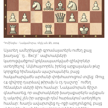
Դոմինգես - Նակամուրա, Վեյկ ան Զե, 2004
Այստեղ ամերիկացի գրոսմայստերն ուժեղ քայլ
խաղաց` 13… Bxc3!` սպիտակների
կառուցվածքում կրկնապատկված զինվորներ
ստեղծելով: Ակնհայտորեն, իրենց արքայական թևը
կորցրեց հիմնական պաշտպանին, բայց
հակահարվածն արժանի փոխհատուցում տվեց: Թույլ
c4 զիվորը դարձավ թիրախ և c5 դաշտը` ուժեղ
հենակետ սևերի ձիու համար: Նակամուրան ճիշտ
գնահատեց, որ սպիտակների խաղաքարերն այնքան
էլ ակտիվ չեն իր արքայի դեմ հարձակում ստեղծելու
համար: Խաղն ավարտվեց ոչ-ոքի արդյունքով, բայց