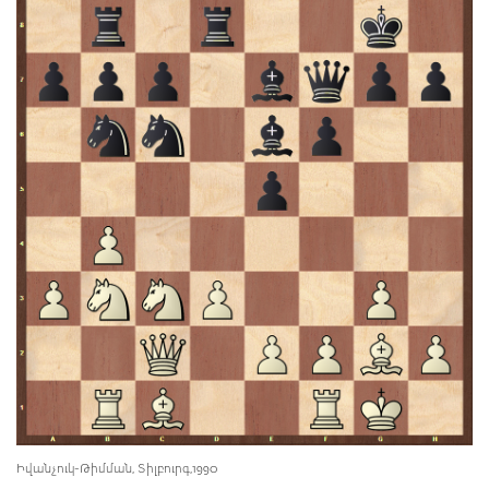
Իվանչուկ-Թիմման, Տիլբուրգ,1990