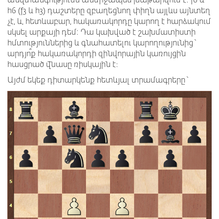
անվտանգությունն անմիջապես խաթարվում է: f6 և
h6 (f3 և h3) դաշտերը զբաղեցնող փիղն այլևս այնտեղ
չէ, և, հետևաբար, հակառակորդը կարող է հարձակում
սկսել արքայի դեմ: Դա կախված է շախմատիստի
հմտություններից և գնահատելու կարողությունից`
արդյո՞ք հակառակորդի զինվորային կառույցին
հասցրած վնասը ռիսկային է։
Այժմ եկեք դիտարկենք հետևյալ տրամագրերը`