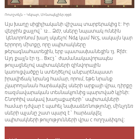
Ռոտշտեյն – Կեբալո, Մոնտպելլիեր,1996
Այս խաղը սիցիլիականի վիշապ տարբերակից է: Իր
վերջին քայլով` 12… Ձd7, սևերը նպատակ ունեին
կենտրոնում խաղ սկսելու՝ Nd4 կամ Nc5, սակայն կար
երրորդ միտքը, որը սպիտակները
թերագնահատեցին, երբ պատասխանեցին 13. Rfd1:
Այդ քայլն էր 13… Bxc3` ժամանակավորապես
թուլացնելով սպիտակների զինվորային
կառուցվածքը և ստեղծելով անբարենպաստ
իրավիճակ նրանց համար, որում, եթե նրանք
չկարողանան հարձակվել սևերի արքայի վրա, դիրքը
ռազմավարական տեսնակյունից պարտված կլինի:
Շնորհիվ սակավ խաղաքարերի` սպիտակների
համար դժվար է պահել նախաձեռնությունը, մինչդեռ
սևերի պլանը շատ պարզ է` հարձակվել
սպիտակների թուլությունների վրա c ուղղաձիգով: