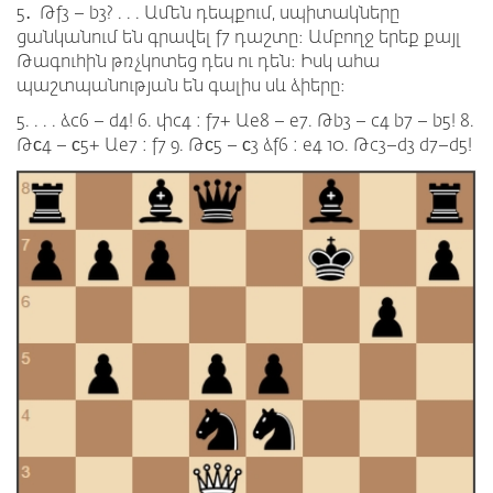
5․ Թf3 – b3? . . . Ամեն դեպքում, սպիտակները
ցանկանում են գրավել f7 դաշտը։ Ամբողջ երեք քայլ
Թագուհին թռչկոտեց դես ու դեն։ Իսկ ահա
պաշտպանության են գալիս սև ձիերը։
5. . . . ձc6 – d4! 6. փc4 : f7+ Աe8 – e7. Թb3 – c4 b7 – b5! 8.
Թс4 – с5+ Աe7 : f7 9. Թс5 – с3 ձf6 : e4 10. Թc3–d3 d7–d5!