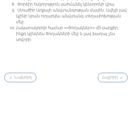
Փորձի՛ր հսկողություն սահմանել կենտրոնի վրա։
Մտածի՛ր Արքայի անվտանգության մասին։ Ավելի լավ
կլինի նրան ուղարկես անվտանգ տեղափոխության
մեջ։
Հակառակորդի համար <<ծուղակներ>> մի՛ սարքիր,
ինքդ կընկնես ծուղակների մեջ և լավ խաղալ չես
սովորի։
←
Նախորդ
Հաջորդ
→