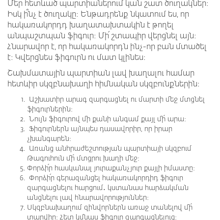
Մեր հետևած պարտիաներում կան շատ ծուղակներ։
Իսկ ի՞նչ է ծուղակը։ Ենթադրենք նկատում ես, որ
հակառակորդդ խաղատախտակին է թողել
անպաշտպան ֆիգուր։ Մի՛ շտապիր վերցնել այն։
Հնարավոր է, որ հակառակորդն ինչ-որ բան մտածել
է։ Կվերցնես ֆիգուրն ու մատ կլինես։
Շախմատային պարտիան լավ խաղալու համար
հետևիր սկզբնախաղի հիմնական սկզբունքներին։
Աշխատիր արագ զարգացնել ու մարտի մեջ մտցնել
ֆիգուրներին։
Նույն ֆիգուրով մի քանի անգամ քայլ մի՛ արա։
Ֆիգուրներն այնպես դասավորիր, որ իրար
չխանգարեն։
Առանց անհրաժեշտության պարտիայի սկզբում
Թագուհուն մի՛ մտցրու խաղի մեջ։
Փորձի՛ր հասկանալ յուրաքանչյուր քայլի իմաստը։
Փորձի՛ր գերազանցել հակառակորդիդ ֆիգուր
զարգացնելու հարցում․ կստանաս հարձակման
անցնելու լավ հնարավորություններ։
Սկզբնախաղում զինվորներն առաջ տանելով մի՛
տարվիր։ Հետ կմնաս ֆիգուր զարգացնելուց։