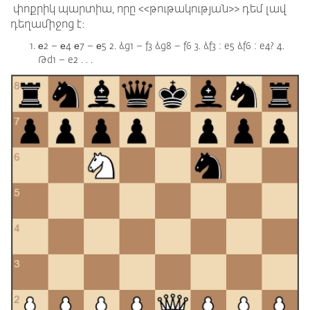
փոքրիկ պարտիա, որը <<թութակության>> դեմ լավ
դեղամիջոց է։
е2 – е4 е7 – е5 2. ձg1 – f3 ձg8 – f6 3. ձf3 : e5 ձf6 : e4? 4.
Թd1 – e2 . . .