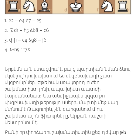
1. e2 – e4 e7 – e5
2. Թd1 – h5 ձb8 – c6
3. փf1 – c4 ձg8 – f6
4. Թh5 : f7X.
Երբեմն այն ստացվում է, բայց պարտիան նման ձևով
սկսելով՝ դու խախտում ես սկզբնախաղի շատ
սկզբունքներ։ Եթե հակառակորդդ ուժեղ
շախմատիստ լինի, ապա խիստ պատժի
կարժանանաս։ Նա անմիջապես կզգա քո
սխզբնախաղի թերությունները․ մարտի մեջ վաղ
մտնում է Թագուհին, չեն զարգանում մյուս
շախմատային ֆիգուրները, Արքան դաշտի
կենտրոնում է։
Քանի որ փորձառու շախմատիստին քեզ դժվար թե