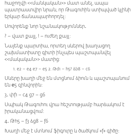
հաջողվի <<մանկական>> մատ անել, ապա
պատրաստվիր նրան, որ Թագուհին ստիպված կլինի
երկար ճանապարհորդել։
Սովորենք նոր նշանակություններ․
? – վատ քայլ, ! – ուժեղ քայլ։
Նայենք պարտիա, որտեղ սևերով խաղացող
շախմատիստը գիտի ինչպես պաշտպանվել
<<մակական>> մատից։
e2 – e4 e7 – e5 2. Թd1 – h5? ձb8 – c6
Սևերը խաղի մեջ են մտցնում ձիուն և պաշտպանում
են е5 զինվորին։
3․ փf1 – c4 g7 – g6
Սպիակ Թագուհու վրա հեշտությամբ հարձակում է
իրականացվում։
4․ Թh5 – f3 ձg8 – f6
Խաղի մեջ է մտնում ֆիգուրը և ծածկում «f» գիծը։