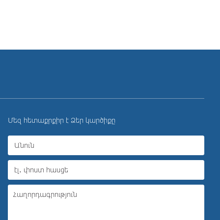
Մեզ հետաքրքիր է Ձեր կարծիքը