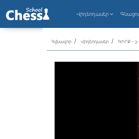
Վիդեոդասեր
Գնացո
Գլխավոր
Վիդեոդասեր
ԳԻՐՔ - 3