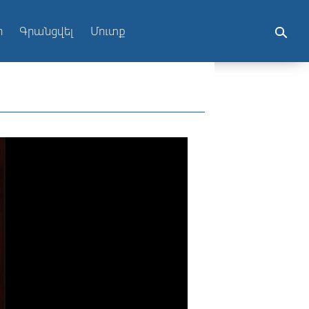
ր
Գրանցվել
Մուտք