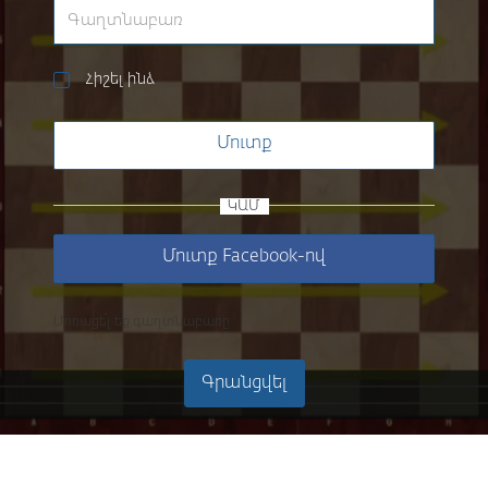
Հիշել ինձ
Մուտք
ԿԱՄ
Մուտք Facebook-ով
Մոռացե՞լ եք գաղտնաբառը
Գրանցվել