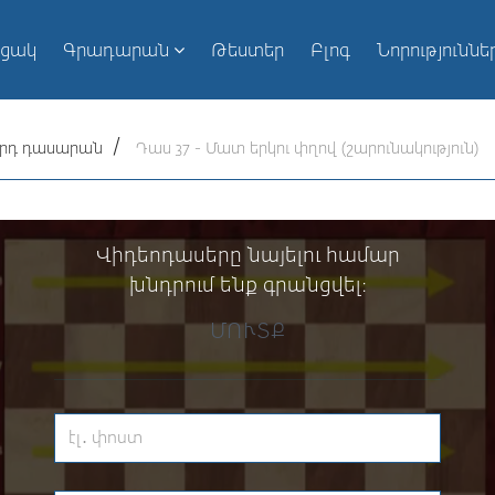
ւցակ
Գրադարան
Թեստեր
Բլոգ
Նորություննե
-րդ դասարան
Դաս 37 - Մատ երկու փղով (շարունակություն)
Վիդեոդասերը նայելու համար
խնդրում ենք գրանցվել։
ՄՈՒՏՔ