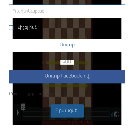
Հիշել ինձ
Մուտք
ԿԱՄ
Մուտք Facebook-ով
Մոռացե՞լ եք գաղտնաբառը
Գրանցվել