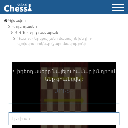
Գլխավոր
Վիդեոդասեր
ԳԻՐՔ - 3-րդ դասարան
Դաս 35 - Երկքայլանի մատային խնդիր-
գլուխկոտրուկներ (շարունակություն)
Վիդեոդասերը նայելու համար խնդրում
ենք գրանցվել։
ՄՈՒՏՔ