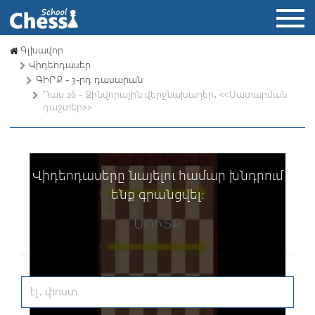
Գլխավոր
Վիդեոդասեր
ԳԻՐՔ - 3-րդ դասարան
Դաս 26 - Զինվորային վերջնախաղեր․ <<Սատարման
դաշտեր>>
Վիդեոդասերը նայելու համար խնդրում
ենք գրանցվել։
ՄՈՒՏՔ