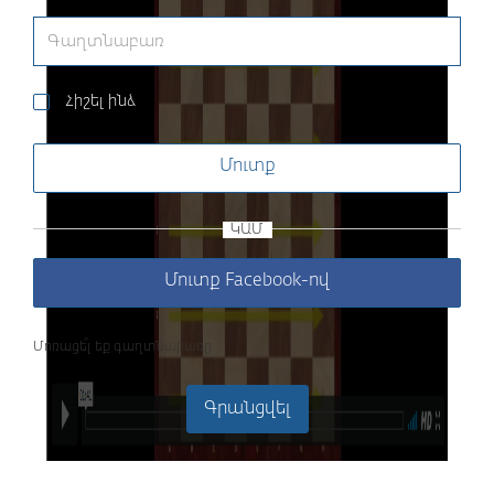
Հիշել ինձ
Մուտք
ԿԱՄ
Մուտք Facebook-ով
Մոռացե՞լ եք գաղտնաբառը
Գրանցվել