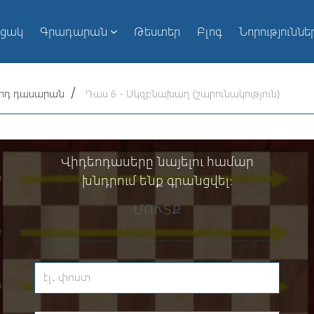
ւցակ
Գրադարան
Թեստեր
Բլոգ
Նորություննե
-րդ դասարան
Դաս 6 - Սկզբնախաղ (շարունակություն)
Վիդեոդասերը նայելու համար
խնդրում ենք գրանցվել։
ՄՈՒՏՔ