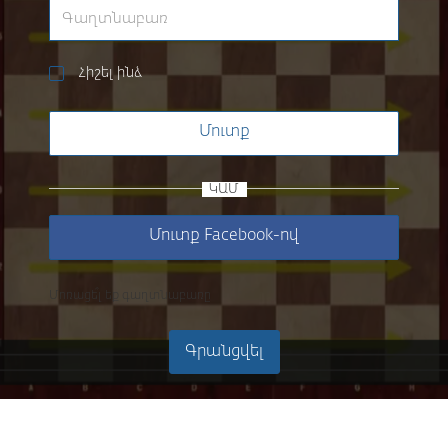
Հիշել ինձ
Մուտք
ԿԱՄ
Մուտք Facebook-ով
Մոռացե՞լ եք գաղտնաբառը
Գրանցվել