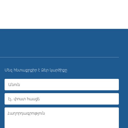
Մեզ հետաքրքիր է Ձեր կարծիքը