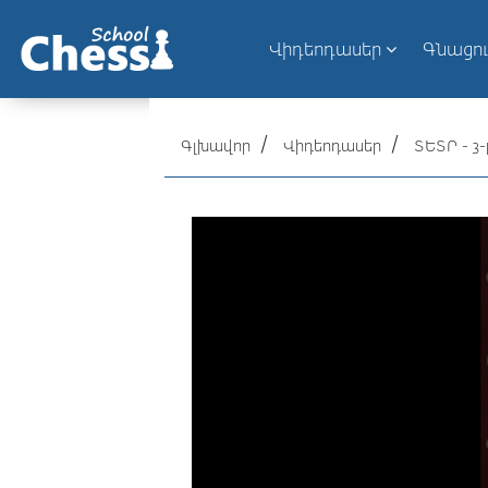
Վիդեոդասեր
Գնացո
Գլխավոր
Վիդեոդասեր
ՏԵՏՐ - 3