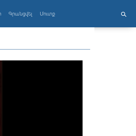
ր
Գրանցվել
Մուտք