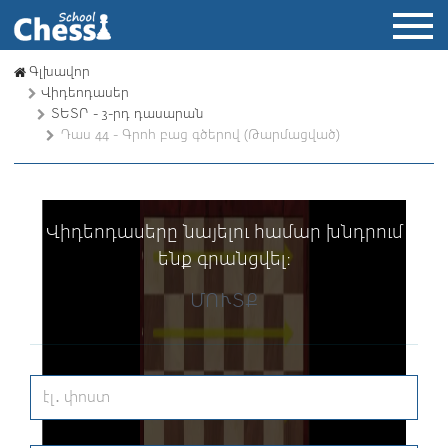
Գլխավոր
Վիդեոդասեր
ՏԵՏՐ - 3-րդ դասարան
Դաս 44 - Գրոհ բաց գծերով (Թարմացված)
Վիդեոդասերը նայելու համար խնդրում
ենք գրանցվել։
ՄՈՒՏՔ