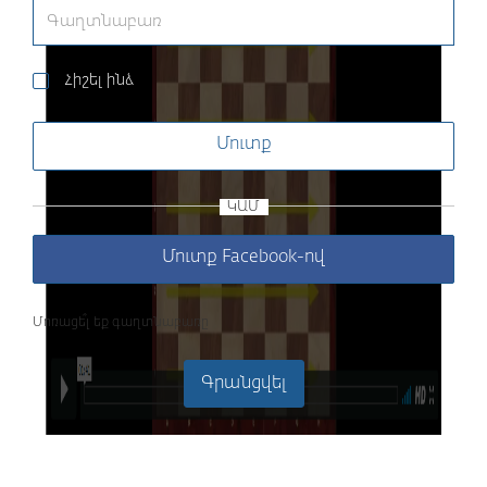
Հիշել ինձ
Մուտք
ԿԱՄ
Մուտք Facebook-ով
Մոռացե՞լ եք գաղտնաբառը
Գրանցվել