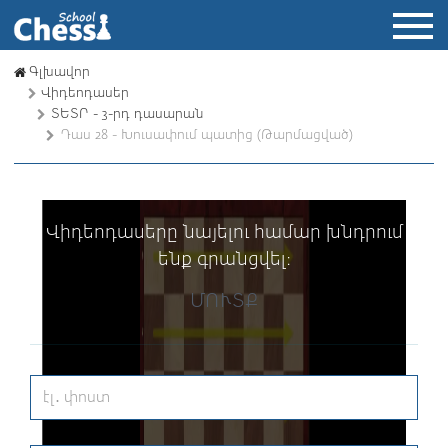
Գլխավոր
Վիդեոդասեր
ՏԵՏՐ - 3-րդ դասարան
Դաս 28 - Խուսափում պատից (Թարմացված)
Վիդեոդասերը նայելու համար խնդրում
ենք գրանցվել։
ՄՈՒՏՔ