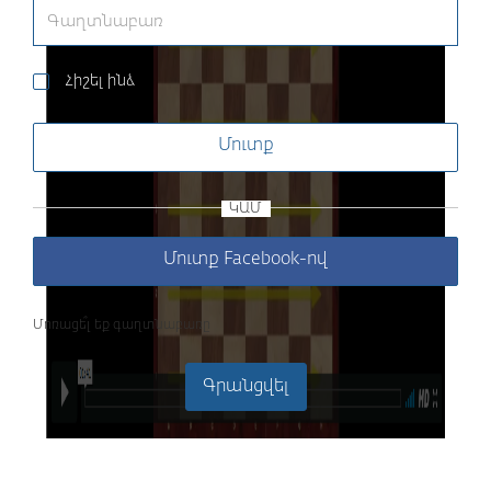
Հիշել ինձ
Մուտք
ԿԱՄ
Մուտք Facebook-ով
Մոռացե՞լ եք գաղտնաբառը
Գրանցվել