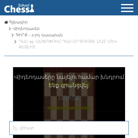
Գլխավոր
Վիդեոդասեր
ԳԻՐՔ - 2-րդ դասարան
ԴԱՍ 49. ԱՄՓՈՓՈՒՄ ԴԱՍ-ՄՐՑՈՒՅԹ. ՄԱՏ՝ ՄԵԿ
ՔԱՅԼԻՑ
Վիդեոդասերը նայելու համար խնդրում
ենք գրանցվել։
ՄՈՒՏՔ