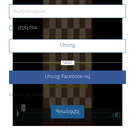
Հիշել ինձ
Մուտք
ԿԱՄ
Մուտք Facebook-ով
Մոռացե՞լ եք գաղտնաբառը
Գրանցվել