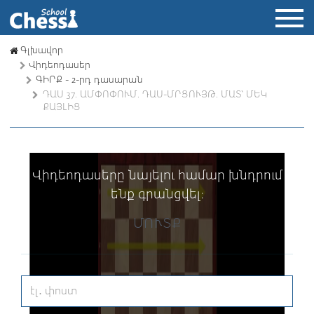
Գլխավոր
Վիդեոդասեր
ԳԻՐՔ - 2-րդ դասարան
ԴԱՍ 37. ԱՄՓՈՓՈՒՄ. ԴԱՍ-ՄՐՑՈՒՅԹ. ՄԱՏ՝ ՄԵԿ
ՔԱՅԼԻՑ
Վիդեոդասերը նայելու համար խնդրում
ենք գրանցվել։
ՄՈՒՏՔ