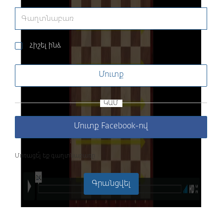
Հիշել ինձ
Մուտք
ԿԱՄ
Մուտք Facebook-ով
Մոռացե՞լ եք գաղտնաբառը
Գրանցվել