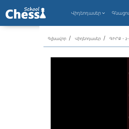
Վիդեոդասեր
Գնացո
Գլխավոր
Վիդեոդասեր
ԳԻՐՔ - 