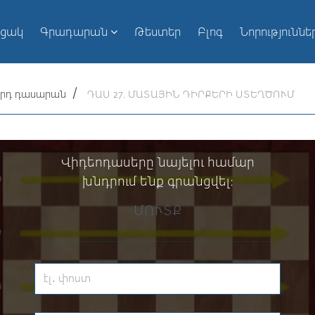
ւցակ
Գրադարան
Թեստեր
Բլոգ
Նորություննե
2-րդ դասարան
ԴԱՍ 27. ՄԱՏԱՅԻՆ ԴԻՐՔԵՐԻ ՍՏԵՂԾՈՒՄ
Վիդեոդասերը նայելու համար
խնդրում ենք գրանցվել։
ՄՈՒՏՔ