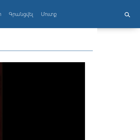
ր
Գրանցվել
Մուտք