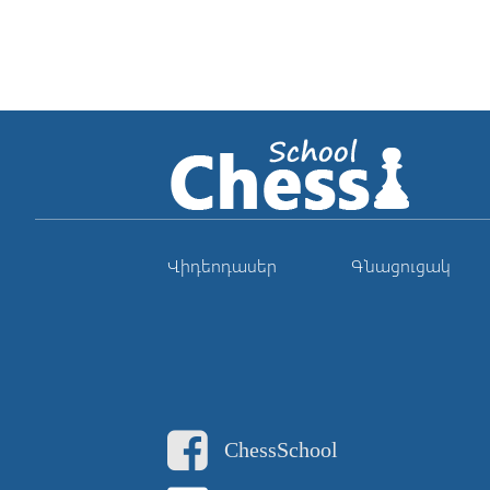
Վիդեոդասեր
Գնացուցակ
ChessSchool