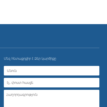
Մեզ հետաքրքիր է Ձեր կարծիքը