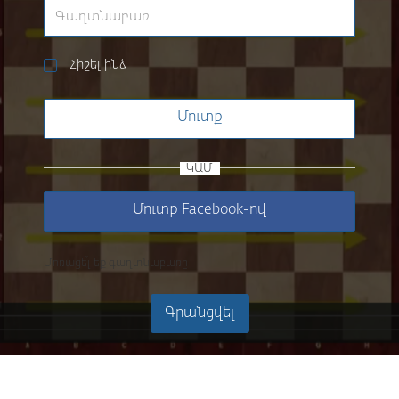
Հիշել ինձ
Մուտք
ԿԱՄ
Մուտք Facebook-ով
Մոռացե՞լ եք գաղտնաբառը
Գրանցվել