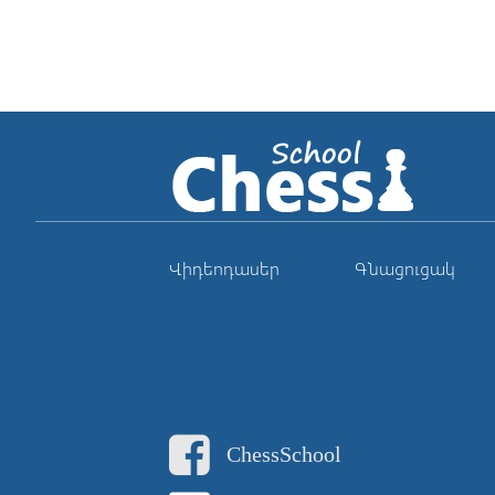
Վիդեոդասեր
Գնացուցակ
ChessSchool