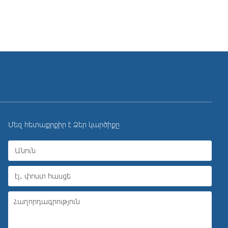
Մեզ հետաքրքիր է Ձեր կարծիքը