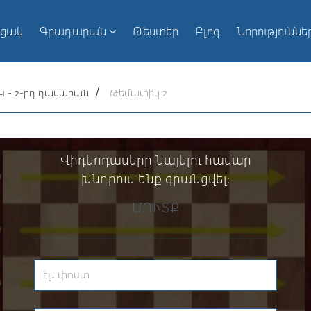
ւցակ
Գրադարան
Թեստեր
Բլոգ
Նորություննե
 - 2-րդ դասարան
Թեմատիկ 2
Վիդեոդասերը նայելու համար
խնդրում ենք գրանցվել։
ՄՈՒՏՔ