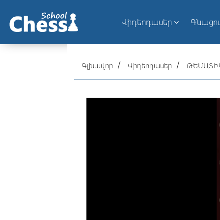
Վիդեոդասեր
Գնացո
Գլխավոր
Վիդեոդասեր
ԹԵՄԱՏԻԿ