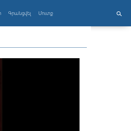
ր
Գրանցվել
Մուտք