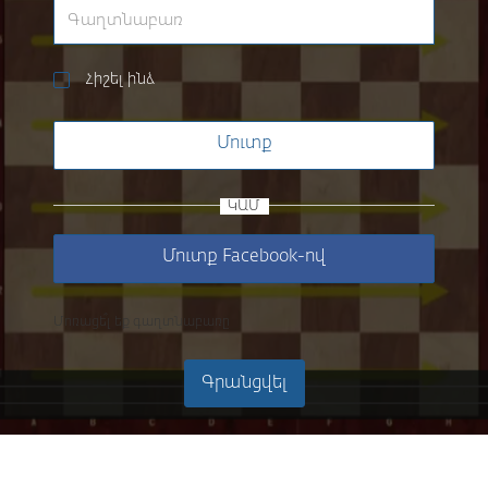
Հիշել ինձ
Մուտք
ԿԱՄ
Մուտք Facebook-ով
Մոռացե՞լ եք գաղտնաբառը
Գրանցվել